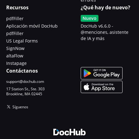
Recursos
¿Qué hay de nuevo?
Nuevo
pdfFiller
Aplicación móvil DocHub
DocHub v6.6.0 -
@menciones, asistente
pdfFiller
de IA y más
US Legal Forms
SignNow
altaFlow
Instapage
Contáctanos
support@dochub.com
17 Station St., Ste. 303
Brookline, MA 02445
Síguenos