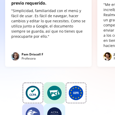
previo requerido.
"Me e
increí
"Simplicidad, familiaridad con el menú y
Realme
fácil de usar. Es fácil de navegar, hacer
un gra
cambios y editar lo que necesites. Como se
compet
utiliza junto a Google, el documento
enviar
siempre se guarda, así que no tienes que
a los 
preocuparte por ello."
en tie
hacien
Pam Driscoll F
Profesora