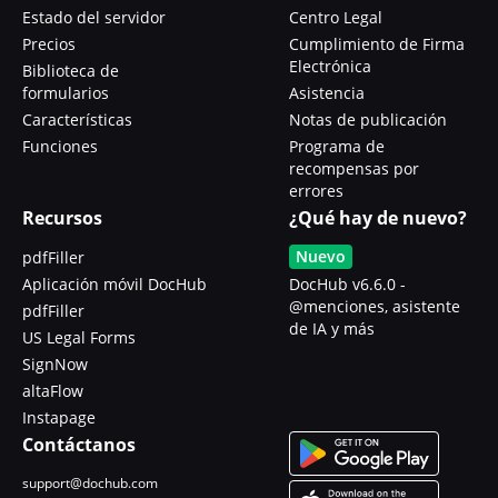
Estado del servidor
Centro Legal
Precios
Cumplimiento de Firma
Electrónica
Biblioteca de
formularios
Asistencia
Características
Notas de publicación
Funciones
Programa de
recompensas por
errores
Recursos
¿Qué hay de nuevo?
Nuevo
pdfFiller
Aplicación móvil DocHub
DocHub v6.6.0 -
@menciones, asistente
pdfFiller
de IA y más
US Legal Forms
SignNow
altaFlow
Instapage
Contáctanos
support@dochub.com