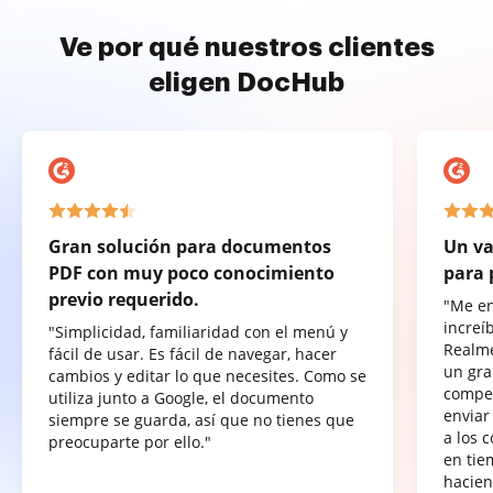
Ve por qué nuestros clientes
eligen DocHub
Gran solución para documentos
Un va
PDF con muy poco conocimiento
para 
previo requerido.
"Me e
increí
"Simplicidad, familiaridad con el menú y
Realme
fácil de usar. Es fácil de navegar, hacer
un gra
cambios y editar lo que necesites. Como se
compet
utiliza junto a Google, el documento
enviar
siempre se guarda, así que no tienes que
a los 
preocuparte por ello."
en tie
hacien