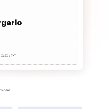
rgarlo
, XLSX o TXT
enviados