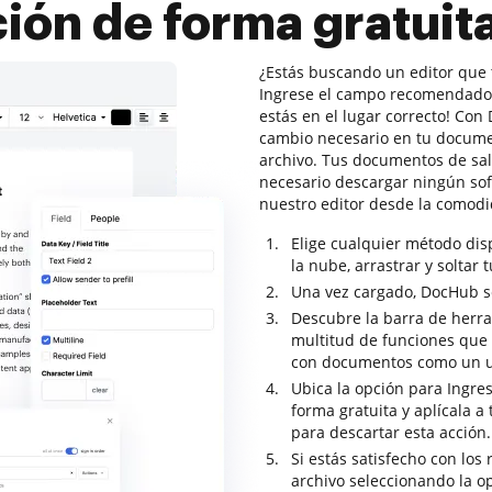
ción de forma gratui
¿Estás buscando un editor que 
Ingrese el campo recomendado 
estás en el lugar correcto! Co
cambio necesario en tu docum
archivo. Tus documentos de sali
necesario descargar ningún so
nuestro editor desde la comod
Elige cualquier método di
la nube, arrastrar y soltar 
Una vez cargado, DocHub se 
Descubre la barra de herr
multitud de funciones que t
con documentos como un u
Ubica la opción para Ingr
forma gratuita y aplícala a
para descartar esta acción.
Si estás satisfecho con los 
archivo seleccionando la o