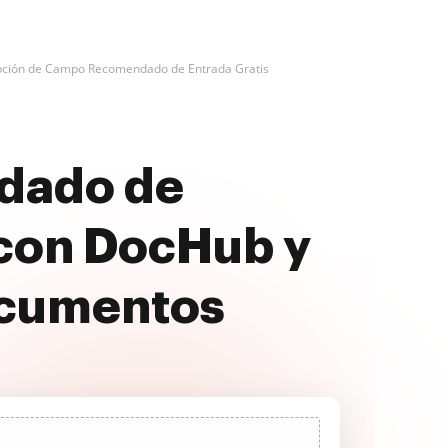
pción de Campo Recomendado de Entrada Gratis
dado de
 con DocHub y
ocumentos