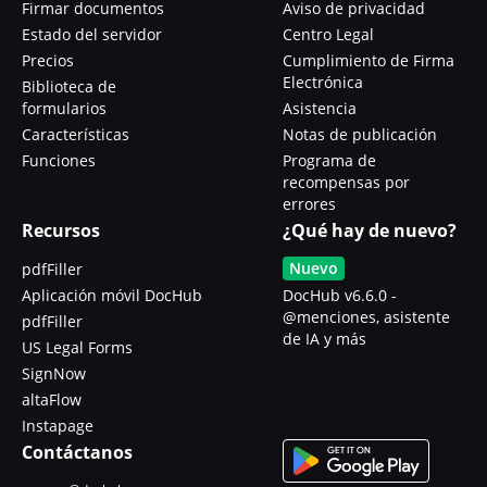
Firmar documentos
Aviso de privacidad
Estado del servidor
Centro Legal
Precios
Cumplimiento de Firma
Electrónica
Biblioteca de
formularios
Asistencia
Características
Notas de publicación
Funciones
Programa de
recompensas por
errores
Recursos
¿Qué hay de nuevo?
Nuevo
pdfFiller
Aplicación móvil DocHub
DocHub v6.6.0 -
@menciones, asistente
pdfFiller
de IA y más
US Legal Forms
SignNow
altaFlow
Instapage
Contáctanos