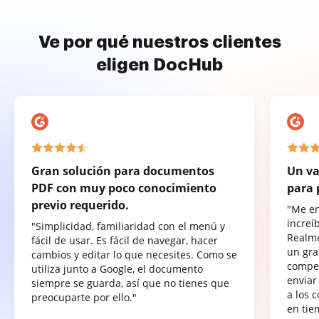
Ve por qué nuestros clientes
eligen DocHub
Gran solución para documentos
Un va
PDF con muy poco conocimiento
para 
previo requerido.
"Me e
increí
"Simplicidad, familiaridad con el menú y
Realme
fácil de usar. Es fácil de navegar, hacer
un gra
cambios y editar lo que necesites. Como se
compet
utiliza junto a Google, el documento
enviar
siempre se guarda, así que no tienes que
a los 
preocuparte por ello."
en tie