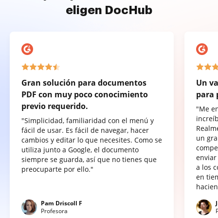
eligen DocHub
Gran solución para documentos
Un va
PDF con muy poco conocimiento
para 
previo requerido.
"Me e
increí
"Simplicidad, familiaridad con el menú y
Realme
fácil de usar. Es fácil de navegar, hacer
un gra
cambios y editar lo que necesites. Como se
compet
utiliza junto a Google, el documento
enviar
siempre se guarda, así que no tienes que
a los 
preocuparte por ello."
en tie
hacien
Pam Driscoll F
Profesora