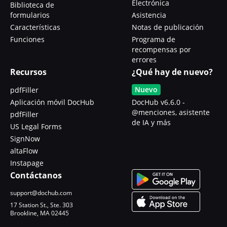
Electrónica
Biblioteca de
formularios
Asistencia
Características
Notas de publicación
Funciones
Programa de
recompensas por
errores
Recursos
¿Qué hay de nuevo?
Nuevo
pdfFiller
Aplicación móvil DocHub
DocHub v6.6.0 -
@menciones, asistente
pdfFiller
de IA y más
US Legal Forms
SignNow
altaFlow
Instapage
Contáctanos
support@dochub.com
17 Station St., Ste. 303
Brookline, MA 02445