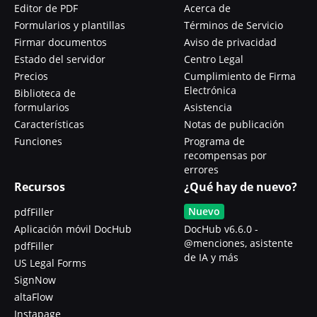
Editor de PDF
Acerca de
Formularios y plantillas
Términos de Servicio
Firmar documentos
Aviso de privacidad
Estado del servidor
Centro Legal
Precios
Cumplimiento de Firma
Electrónica
Biblioteca de
formularios
Asistencia
Características
Notas de publicación
Funciones
Programa de
recompensas por
errores
Recursos
¿Qué hay de nuevo?
Nuevo
pdfFiller
Aplicación móvil DocHub
DocHub v6.6.0 -
@menciones, asistente
pdfFiller
de IA y más
US Legal Forms
SignNow
altaFlow
Instapage