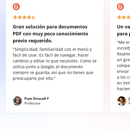
Gran solución para documentos
Un va
PDF con muy poco conocimiento
para 
previo requerido.
"Me e
increí
"Simplicidad, familiaridad con el menú y
Realme
fácil de usar. Es fácil de navegar, hacer
un gra
cambios y editar lo que necesites. Como se
compet
utiliza junto a Google, el documento
enviar
siempre se guarda, así que no tienes que
a los 
preocuparte por ello."
en tie
hacien
Pam Driscoll F
Profesora