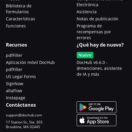
Electrónica
Biblioteca de
formularios
Asistencia
Características
Notas de publicación
Funciones
Programa de
recompensas por
errores
Recursos
¿Qué hay de nuevo?
Nuevo
pdfFiller
Aplicación móvil DocHub
DocHub v6.6.0 -
@menciones, asistente
pdfFiller
de IA y más
US Legal Forms
SignNow
altaFlow
Instapage
Contáctanos
support@dochub.com
17 Station St., Ste. 303
Brookline, MA 02445