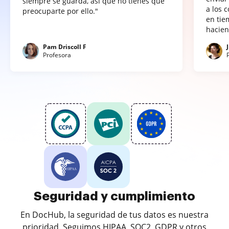
siempre se guarda, así que no tienes que
a los 
preocuparte por ello."
en tie
hacien
Pam Driscoll F
Profesora
Seguridad y cumplimiento
En DocHub, la seguridad de tus datos es nuestra
prioridad. Seguimos HIPAA, SOC2, GDPR y otros