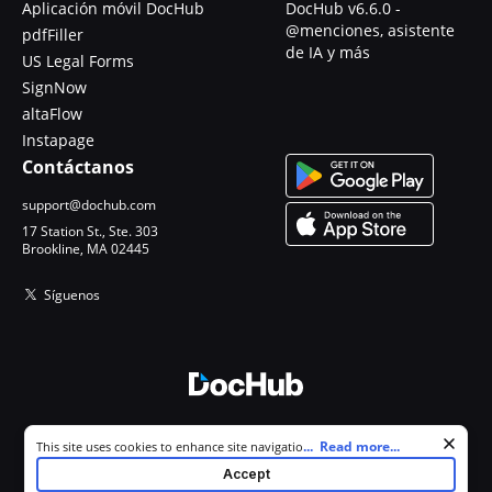
Aplicación móvil DocHub
DocHub v6.6.0 -
@menciones, asistente
pdfFiller
de IA y más
US Legal Forms
SignNow
altaFlow
Instapage
Contáctanos
support@dochub.com
17 Station St., Ste. 303
Brookline, MA 02445
Síguenos
© 2026 DocHub, LLC
Cookie consent notice
...
Read more...
This site uses cookies to enhance site navigation and personalize
Todos los derechos reservados.
your experience. By using this site you agree to our use of cookies as
Accept
described in our
Privacy Notice
. You can modify your selections by