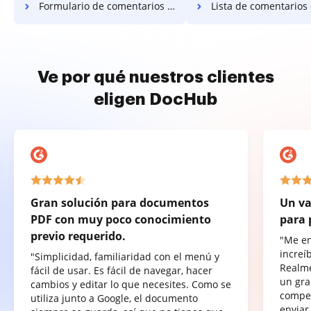
Formulario de comentarios de lista
Lista de comentarios de 
Ve por qué nuestros clientes
eligen DocHub
Gran solución para documentos
Un va
PDF con muy poco conocimiento
para 
previo requerido.
"Me e
increí
"Simplicidad, familiaridad con el menú y
Realme
fácil de usar. Es fácil de navegar, hacer
un gra
cambios y editar lo que necesites. Como se
compet
utiliza junto a Google, el documento
enviar