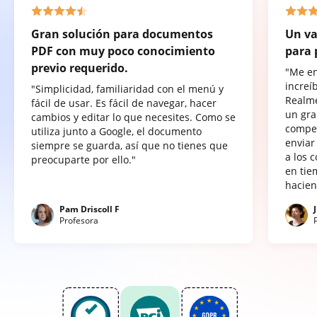
Gran solución para documentos
Un va
PDF con muy poco conocimiento
para 
previo requerido.
"Me e
increí
"Simplicidad, familiaridad con el menú y
Realme
fácil de usar. Es fácil de navegar, hacer
un gra
cambios y editar lo que necesites. Como se
compet
utiliza junto a Google, el documento
enviar
siempre se guarda, así que no tienes que
a los 
preocuparte por ello."
en tie
hacien
Pam Driscoll F
Profesora