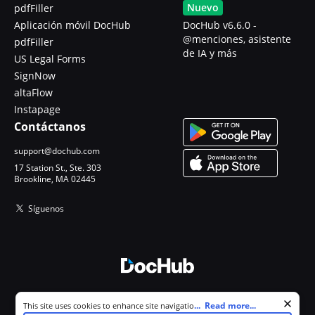
Nuevo
pdfFiller
Aplicación móvil DocHub
DocHub v6.6.0 -
@menciones, asistente
pdfFiller
de IA y más
US Legal Forms
SignNow
altaFlow
Instapage
Contáctanos
support@dochub.com
17 Station St., Ste. 303
Brookline, MA 02445
Síguenos
© 2026 DocHub, LLC
Cookie consent notice
...
Read more...
This site uses cookies to enhance site navigation and personalize
Todos los derechos reservados.