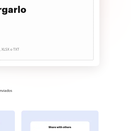
rgarlo
, XLSX o TXT
enviados