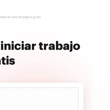
rabajo de salto de página gratis
niciar trabajo
tis