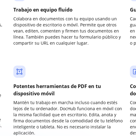
Trabajo en equipo fluido
Gu
Colabora en documentos con tu equipo usando un
Ca
,
dispositivo de escritorio o móvil. Permite que otros
gu
vean, editen, comenten y firmen tus documentos en
en 
línea. También puedes hacer tu formulario público y
ne
compartir su URL en cualquier lugar.
o 
Potentes herramientas de PDF en tu
Co
dispositivo móvil
do
e
Mantén tu trabajo en marcha incluso cuando estés
Co
lejos de tu ordenador. DocHub funciona en móvil con
do
la misma facilidad que en escritorio. Edita, anota y
ma
e
firma documentos desde la comodidad de tu teléfono
co
.
inteligente o tableta. No es necesario instalar la
enc
aplicación.
de