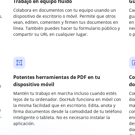
Trabajo en equipo fluido
Gu
Colabora en documentos con tu equipo usando un
Ca
,
dispositivo de escritorio o móvil. Permite que otros
gu
vean, editen, comenten y firmen tus documentos en
en 
línea. También puedes hacer tu formulario público y
ne
compartir su URL en cualquier lugar.
o 
Potentes herramientas de PDF en tu
Co
dispositivo móvil
do
e
Mantén tu trabajo en marcha incluso cuando estés
Co
lejos de tu ordenador. DocHub funciona en móvil con
do
la misma facilidad que en escritorio. Edita, anota y
ma
e
firma documentos desde la comodidad de tu teléfono
co
.
inteligente o tableta. No es necesario instalar la
enc
aplicación.
de
do