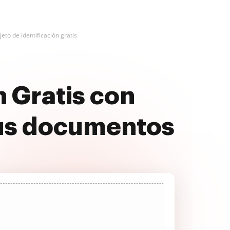
bjeto de identificación gratis
n Gratis con
us documentos