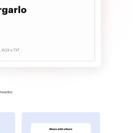
rgarlo
, XLSX o TXT
enviados