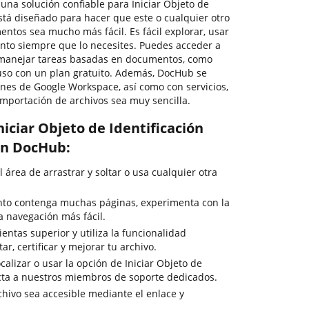
 una solución confiable para Iniciar Objeto de
stá diseñado para hacer que este o cualquier otro
ntos sea mucho más fácil. Es fácil explorar, usar
nto siempre que lo necesites. Puedes acceder a
a manejar tareas basadas en documentos, como
ncluso con un plan gratuito. Además, DocHub se
ones de Google Workspace, así como con servicios,
importación de archivos sea muy sencilla.
iciar Objeto de Identificación
con DocHub:
l área de arrastrar y soltar o usa cualquier otra
to contenga muchas páginas, experimenta con la
a navegación más fácil.
entas superior y utiliza la funcionalidad
ar, certificar y mejorar tu archivo.
calizar o usar la opción de Iniciar Objeto de
tacta a nuestros miembros de soporte dedicados.
chivo sea accesible mediante el enlace y