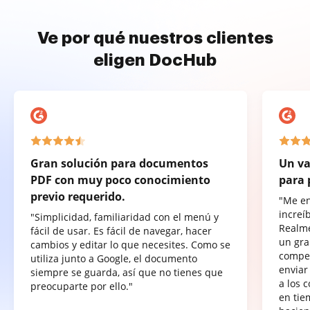
Ve por qué nuestros clientes
eligen DocHub
Gran solución para documentos
Un va
PDF con muy poco conocimiento
para 
previo requerido.
"Me e
increí
"Simplicidad, familiaridad con el menú y
Realme
fácil de usar. Es fácil de navegar, hacer
un gra
cambios y editar lo que necesites. Como se
compet
utiliza junto a Google, el documento
enviar
siempre se guarda, así que no tienes que
a los 
preocuparte por ello."
en tie