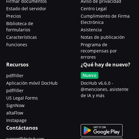
Firmar documentos
Aviso de privacidad
Estado del servidor
Centro Legal
Precios
Cumplimiento de Firma
Electrónica
Biblioteca de
formularios
Asistencia
Características
Notas de publicación
Funciones
Programa de
recompensas por
errores
Recursos
¿Qué hay de nuevo?
Nuevo
pdfFiller
Aplicación móvil DocHub
DocHub v6.6.0 -
@menciones, asistente
pdfFiller
de IA y más
US Legal Forms
SignNow
altaFlow
Instapage
Contáctanos
support@dochub.com