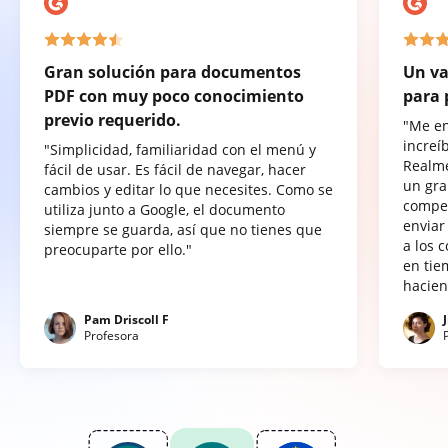
Gran solución para documentos
Un va
PDF con muy poco conocimiento
para 
previo requerido.
"Me e
increí
"Simplicidad, familiaridad con el menú y
Realme
fácil de usar. Es fácil de navegar, hacer
un gra
cambios y editar lo que necesites. Como se
compet
utiliza junto a Google, el documento
enviar
siempre se guarda, así que no tienes que
a los 
preocuparte por ello."
en tie
hacien
Pam Driscoll F
Profesora