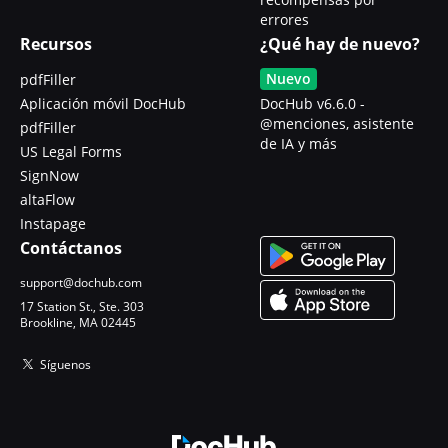
errores
Recursos
¿Qué hay de nuevo?
Nuevo
pdfFiller
Aplicación móvil DocHub
DocHub v6.6.0 -
@menciones, asistente
pdfFiller
de IA y más
US Legal Forms
SignNow
altaFlow
Instapage
Contáctanos
support@dochub.com
17 Station St., Ste. 303
Brookline, MA 02445
Síguenos