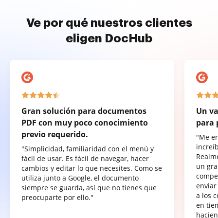
Ve por qué nuestros clientes
eligen DocHub
Gran solución para documentos
Un va
PDF con muy poco conocimiento
para 
previo requerido.
"Me e
increí
"Simplicidad, familiaridad con el menú y
Realme
fácil de usar. Es fácil de navegar, hacer
un gra
cambios y editar lo que necesites. Como se
compet
utiliza junto a Google, el documento
enviar
siempre se guarda, así que no tienes que
a los 
preocuparte por ello."
en tie
hacien