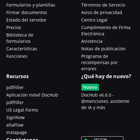
Formularios y plantillas
Términos de Servicio
Firmar documentos
Aviso de privacidad
Estado del servidor
Centro Legal
Precios
Cumplimiento de Firma
Electrónica
Biblioteca de
formularios
Asistencia
Características
Notas de publicación
Funciones
Programa de
recompensas por
errores
Recursos
¿Qué hay de nuevo?
Nuevo
pdfFiller
Aplicación móvil DocHub
DocHub v6.6.0 -
@menciones, asistente
pdfFiller
de IA y más
US Legal Forms
SignNow
altaFlow
Instapage