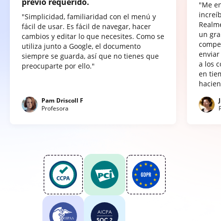
previo requerido.
"Me e
increí
"Simplicidad, familiaridad con el menú y
Realme
fácil de usar. Es fácil de navegar, hacer
un gra
cambios y editar lo que necesites. Como se
compet
utiliza junto a Google, el documento
enviar
siempre se guarda, así que no tienes que
a los 
preocuparte por ello."
en tie
hacien
Pam Driscoll F
Profesora