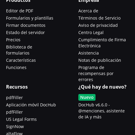
Editor de PDF
Acerca de
Formularios y plantillas
Términos de Servicio
Firmar documentos
Aviso de privacidad
Estado del servidor
Centro Legal
Precios
Cumplimiento de Firma
Electrónica
Biblioteca de
formularios
Asistencia
Características
Notas de publicación
Funciones
Programa de
recompensas por
errores
Recursos
¿Qué hay de nuevo?
Nuevo
pdfFiller
Aplicación móvil DocHub
DocHub v6.6.0 -
@menciones, asistente
pdfFiller
de IA y más
US Legal Forms
SignNow
altaFlow