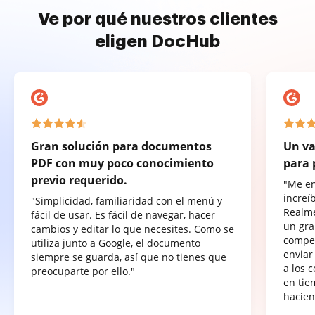
Ve por qué nuestros clientes
eligen DocHub
Gran solución para documentos
Un va
PDF con muy poco conocimiento
para 
previo requerido.
"Me e
increí
"Simplicidad, familiaridad con el menú y
Realme
fácil de usar. Es fácil de navegar, hacer
un gra
cambios y editar lo que necesites. Como se
compet
utiliza junto a Google, el documento
enviar
siempre se guarda, así que no tienes que
a los 
preocuparte por ello."
en tie
hacien