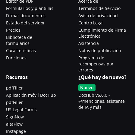
Editor de PDF
Acerca de
Formularios y plantillas
Términos de Servicio
Firmar documentos
Aviso de privacidad
Estado del servidor
Centro Legal
Precios
Cumplimiento de Firma
Electrónica
Biblioteca de
formularios
Asistencia
Características
Notas de publicación
Funciones
Programa de
recompensas por
errores
Recursos
¿Qué hay de nuevo?
Nuevo
pdfFiller
Aplicación móvil DocHub
DocHub v6.6.0 -
@menciones, asistente
pdfFiller
de IA y más
US Legal Forms
SignNow
altaFlow
Instapage