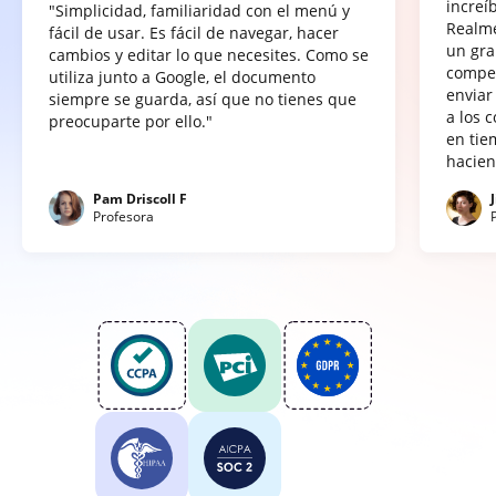
increí
"Simplicidad, familiaridad con el menú y
Realme
fácil de usar. Es fácil de navegar, hacer
un gra
cambios y editar lo que necesites. Como se
compet
utiliza junto a Google, el documento
enviar
siempre se guarda, así que no tienes que
a los 
preocuparte por ello."
en tie
hacien
Pam Driscoll F
Profesora