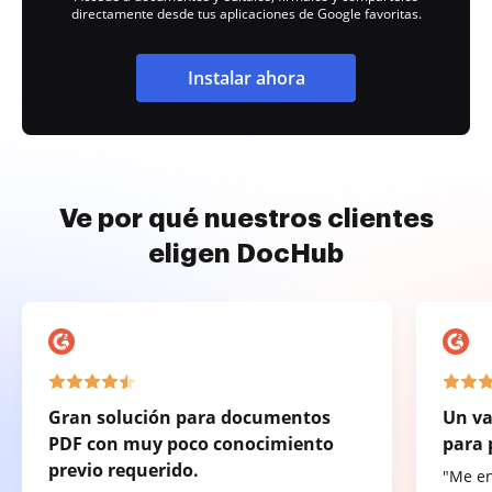
directamente desde tus aplicaciones de Google favoritas.
Instalar ahora
Ve por qué nuestros clientes
eligen DocHub
Gran solución para documentos
Un va
PDF con muy poco conocimiento
para 
previo requerido.
"Me e