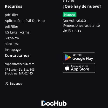
errores
Recursos
¿Qué hay de nuevo?
Nuevo
pdfFiller
Aplicación móvil DocHub
DocHub v6.6.0 -
@menciones, asistente
pdfFiller
de IA y más
US Legal Forms
SignNow
altaFlow
Instapage
Contáctanos
support@dochub.com
17 Station St., Ste. 303
Brookline, MA 02445
Síguenos