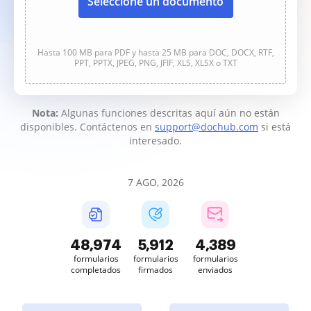
Seleccione un documento
Hasta 100 MB para PDF y hasta 25 MB para DOC, DOCX, RTF,
PPT, PPTX, JPEG, PNG, JFIF, XLS, XLSX o TXT
Nota:
Algunas funciones descritas aquí aún no están
disponibles. Contáctenos en
support@dochub.com
si está
interesado.
7 AGO, 2026
48,975
5,912
4,389
formularios
formularios
formularios
completados
firmados
enviados