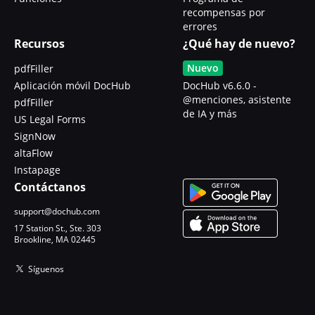
recompensas por
errores
Recursos
¿Qué hay de nuevo?
Nuevo
pdfFiller
Aplicación móvil DocHub
DocHub v6.6.0 -
@menciones, asistente
pdfFiller
de IA y más
US Legal Forms
SignNow
altaFlow
Instapage
Contáctanos
support@dochub.com
17 Station St., Ste. 303
Brookline, MA 02445
Síguenos