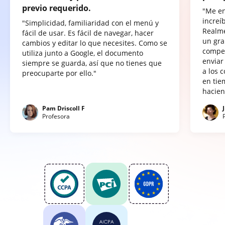
previo requerido.
"Me e
increí
"Simplicidad, familiaridad con el menú y
Realme
fácil de usar. Es fácil de navegar, hacer
un gra
cambios y editar lo que necesites. Como se
compet
utiliza junto a Google, el documento
enviar
siempre se guarda, así que no tienes que
a los 
preocuparte por ello."
en tie
hacien
Pam Driscoll F
Profesora