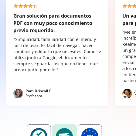
Gran solución para documentos
Un va
PDF con muy poco conocimiento
para 
previo requerido.
"Me e
increí
"Simplicidad, familiaridad con el menú y
Realme
fácil de usar. Es fácil de navegar, hacer
un gra
cambios y editar lo que necesites. Como se
compet
utiliza junto a Google, el documento
enviar
siempre se guarda, así que no tienes que
a los 
preocuparte por ello."
en tie
hacien
Pam Driscoll F
Profesora