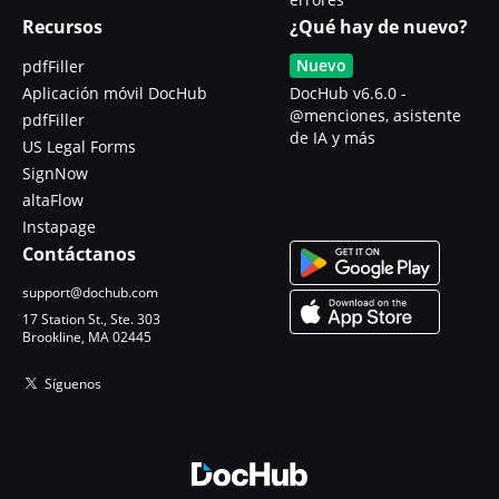
Recursos
¿Qué hay de nuevo?
Nuevo
pdfFiller
Aplicación móvil DocHub
DocHub v6.6.0 -
@menciones, asistente
pdfFiller
de IA y más
US Legal Forms
SignNow
altaFlow
Instapage
Contáctanos
support@dochub.com
17 Station St., Ste. 303
Brookline, MA 02445
Síguenos