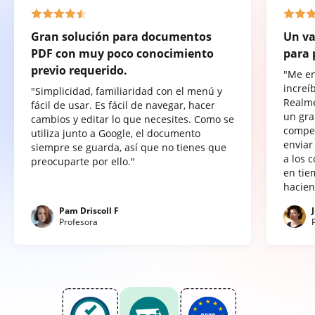
Gran solución para documentos
Un va
PDF con muy poco conocimiento
para 
previo requerido.
"Me e
increí
"Simplicidad, familiaridad con el menú y
Realme
fácil de usar. Es fácil de navegar, hacer
un gra
cambios y editar lo que necesites. Como se
compet
utiliza junto a Google, el documento
enviar
siempre se guarda, así que no tienes que
a los 
preocuparte por ello."
en tie
hacien
Pam Driscoll F
Profesora