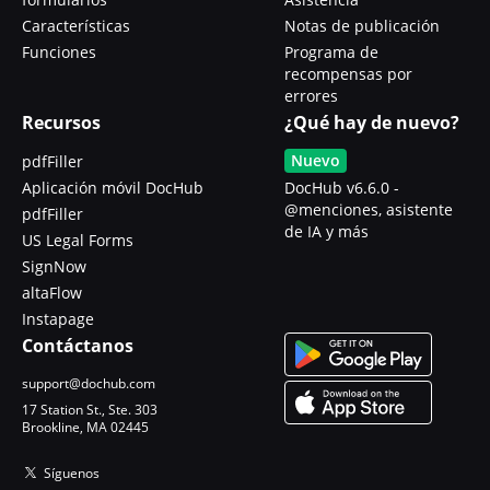
Características
Notas de publicación
Funciones
Programa de
recompensas por
errores
Recursos
¿Qué hay de nuevo?
Nuevo
pdfFiller
Aplicación móvil DocHub
DocHub v6.6.0 -
@menciones, asistente
pdfFiller
de IA y más
US Legal Forms
SignNow
altaFlow
Instapage
Contáctanos
support@dochub.com
17 Station St., Ste. 303
Brookline, MA 02445
Síguenos