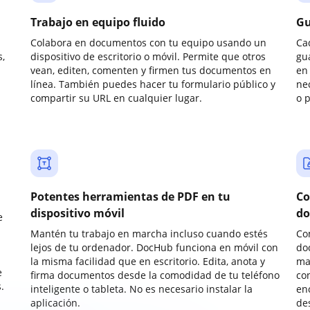
Trabajo en equipo fluido
Gu
Colabora en documentos con tu equipo usando un
Ca
,
dispositivo de escritorio o móvil. Permite que otros
gu
vean, editen, comenten y firmen tus documentos en
en 
línea. También puedes hacer tu formulario público y
ne
compartir su URL en cualquier lugar.
o 
Potentes herramientas de PDF en tu
Co
dispositivo móvil
do
e
Mantén tu trabajo en marcha incluso cuando estés
Co
lejos de tu ordenador. DocHub funciona en móvil con
do
la misma facilidad que en escritorio. Edita, anota y
ma
e
firma documentos desde la comodidad de tu teléfono
co
.
inteligente o tableta. No es necesario instalar la
enc
aplicación.
de