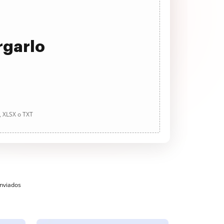
rgarlo
, XLSX o TXT
enviados