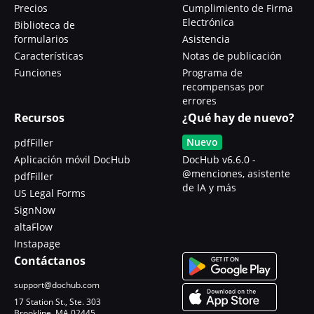
Precios
Cumplimiento de Firma
Electrónica
Biblioteca de
formularios
Asistencia
Características
Notas de publicación
Funciones
Programa de
recompensas por
errores
Recursos
¿Qué hay de nuevo?
Nuevo
pdfFiller
Aplicación móvil DocHub
DocHub v6.6.0 -
@menciones, asistente
pdfFiller
de IA y más
US Legal Forms
SignNow
altaFlow
Instapage
Contáctanos
support@dochub.com
17 Station St., Ste. 303
Brookline, MA 02445