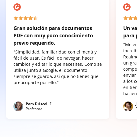
Gran solución para documentos
Un va
PDF con muy poco conocimiento
para 
previo requerido.
"Me e
increí
"Simplicidad, familiaridad con el menú y
Realme
fácil de usar. Es fácil de navegar, hacer
un gra
cambios y editar lo que necesites. Como se
compet
utiliza junto a Google, el documento
enviar
siempre se guarda, así que no tienes que
a los 
preocuparte por ello."
en tie
hacien
Pam Driscoll F
Profesora