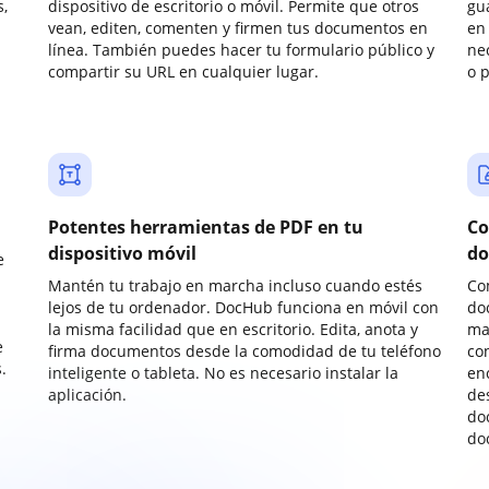
,
dispositivo de escritorio o móvil. Permite que otros
gu
vean, editen, comenten y firmen tus documentos en
en 
línea. También puedes hacer tu formulario público y
ne
compartir su URL en cualquier lugar.
o 
Potentes herramientas de PDF en tu
Co
dispositivo móvil
do
e
Mantén tu trabajo en marcha incluso cuando estés
Co
lejos de tu ordenador. DocHub funciona en móvil con
do
la misma facilidad que en escritorio. Edita, anota y
ma
e
firma documentos desde la comodidad de tu teléfono
co
.
inteligente o tableta. No es necesario instalar la
enc
aplicación.
de
do
do