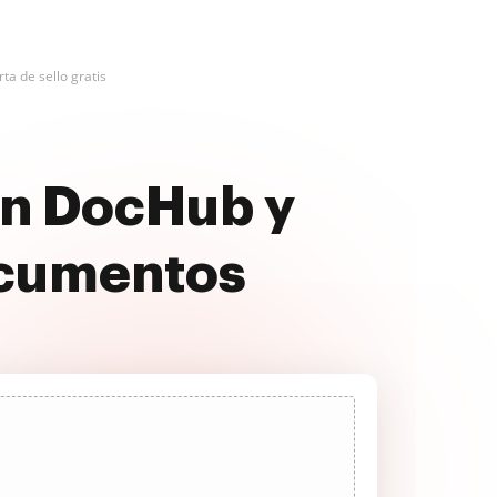
rta de sello gratis
con DocHub y
ocumentos