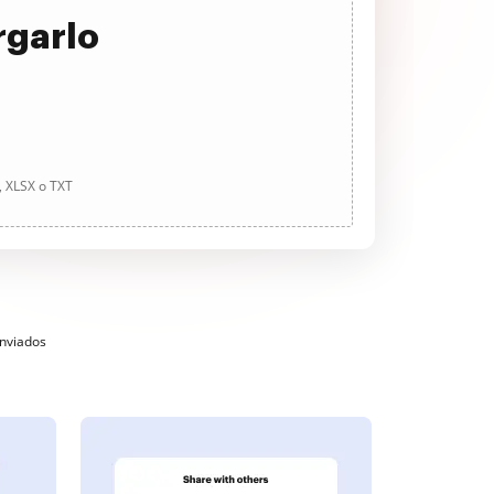
rgarlo
, XLSX o TXT
enviados