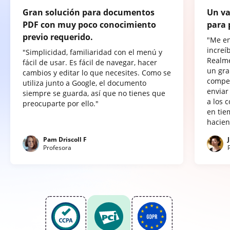
Gran solución para documentos
Un va
PDF con muy poco conocimiento
para 
previo requerido.
"Me e
increí
"Simplicidad, familiaridad con el menú y
Realme
fácil de usar. Es fácil de navegar, hacer
un gra
cambios y editar lo que necesites. Como se
compet
utiliza junto a Google, el documento
enviar
siempre se guarda, así que no tienes que
a los 
preocuparte por ello."
en tie
hacien
Pam Driscoll F
Profesora