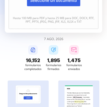
Seleccione un documento
Hasta 100 MB para PDF y hasta 25 MB para DOC, DOCX, RTF,
PPT, PPTX, JPEG, PNG, JFIF, XLS, XLSX o TXT
7 AGO, 2026
16,155
1,896
1,475
formularios
formularios
formularios
completados
firmados
enviados