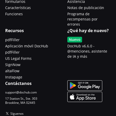
formularios
Asistencia
Características
Notas de publicación
Funciones
Programa de
recompensas por
errores
Recursos
¿Qué hay de nuevo?
Nuevo
pdfFiller
Aplicación móvil DocHub
DocHub v6.6.0 -
@menciones, asistente
pdfFiller
de IA y más
US Legal Forms
SignNow
altaFlow
Instapage
Contáctanos
support@dochub.com
17 Station St., Ste. 303
Brookline, MA 02445
Síguenos