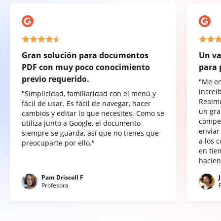
Gran solución para documentos
Un va
PDF con muy poco conocimiento
para 
previo requerido.
"Me e
increí
"Simplicidad, familiaridad con el menú y
Realme
fácil de usar. Es fácil de navegar, hacer
un gra
cambios y editar lo que necesites. Como se
compet
utiliza junto a Google, el documento
enviar
siempre se guarda, así que no tienes que
a los 
preocuparte por ello."
en tie
hacien
Pam Driscoll F
Profesora