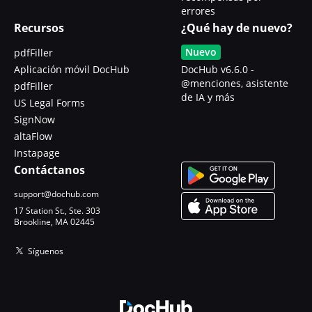
errores
Recursos
¿Qué hay de nuevo?
Nuevo
pdfFiller
Aplicación móvil DocHub
DocHub v6.6.0 -
@menciones, asistente
pdfFiller
de IA y más
US Legal Forms
SignNow
altaFlow
Instapage
Contáctanos
support@dochub.com
17 Station St., Ste. 303
Brookline, MA 02445
Síguenos