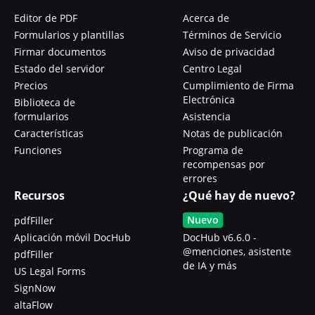
Editor de PDF
Acerca de
Formularios y plantillas
Términos de Servicio
Firmar documentos
Aviso de privacidad
Estado del servidor
Centro Legal
Precios
Cumplimiento de Firma
Electrónica
Biblioteca de
formularios
Asistencia
Características
Notas de publicación
Funciones
Programa de
recompensas por
errores
Recursos
¿Qué hay de nuevo?
Nuevo
pdfFiller
Aplicación móvil DocHub
DocHub v6.6.0 -
@menciones, asistente
pdfFiller
de IA y más
US Legal Forms
SignNow
altaFlow