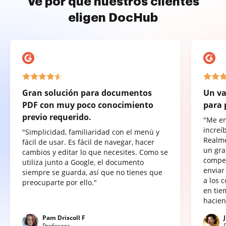
Ve por qué nuestros clientes
eligen DocHub
Gran solución para documentos
Un va
PDF con muy poco conocimiento
para 
previo requerido.
"Me e
increí
"Simplicidad, familiaridad con el menú y
Realme
fácil de usar. Es fácil de navegar, hacer
un gra
cambios y editar lo que necesites. Como se
compet
utiliza junto a Google, el documento
enviar
siempre se guarda, así que no tienes que
a los 
preocuparte por ello."
en tie
hacien
Pam Driscoll F
Profesora