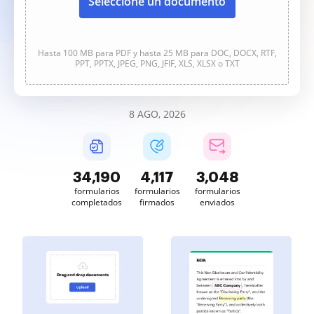
Seleccione un documento
Hasta 100 MB para PDF y hasta 25 MB para DOC, DOCX, RTF,
PPT, PPTX, JPEG, PNG, JFIF, XLS, XLSX o TXT
8 AGO, 2026
34,190
4,117
3,048
formularios
formularios
formularios
completados
firmados
enviados