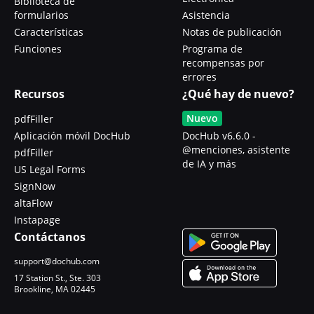
Biblioteca de
formularios
Asistencia
Características
Notas de publicación
Funciones
Programa de
recompensas por
errores
Recursos
¿Qué hay de nuevo?
Nuevo
pdfFiller
Aplicación móvil DocHub
DocHub v6.6.0 -
@menciones, asistente
pdfFiller
de IA y más
US Legal Forms
SignNow
altaFlow
Instapage
Contáctanos
support@dochub.com
17 Station St., Ste. 303
Brookline, MA 02445