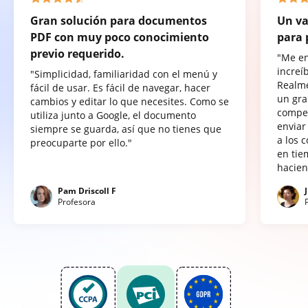
Gran solución para documentos
Un va
PDF con muy poco conocimiento
para 
previo requerido.
"Me e
increí
"Simplicidad, familiaridad con el menú y
Realme
fácil de usar. Es fácil de navegar, hacer
un gra
cambios y editar lo que necesites. Como se
compet
utiliza junto a Google, el documento
enviar
siempre se guarda, así que no tienes que
a los 
preocuparte por ello."
en tie
hacien
Pam Driscoll F
Profesora