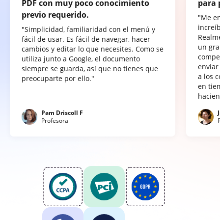
PDF con muy poco conocimiento
para 
previo requerido.
"Me e
increí
"Simplicidad, familiaridad con el menú y
Realme
fácil de usar. Es fácil de navegar, hacer
un gra
cambios y editar lo que necesites. Como se
compet
utiliza junto a Google, el documento
enviar
siempre se guarda, así que no tienes que
a los 
preocuparte por ello."
en tie
hacien
Pam Driscoll F
Profesora