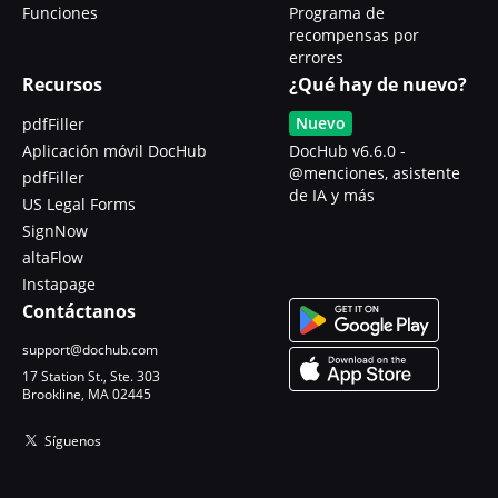
Funciones
Programa de
recompensas por
errores
Recursos
¿Qué hay de nuevo?
Nuevo
pdfFiller
Aplicación móvil DocHub
DocHub v6.6.0 -
@menciones, asistente
pdfFiller
de IA y más
US Legal Forms
SignNow
altaFlow
Instapage
Contáctanos
support@dochub.com
17 Station St., Ste. 303
Brookline, MA 02445
Síguenos