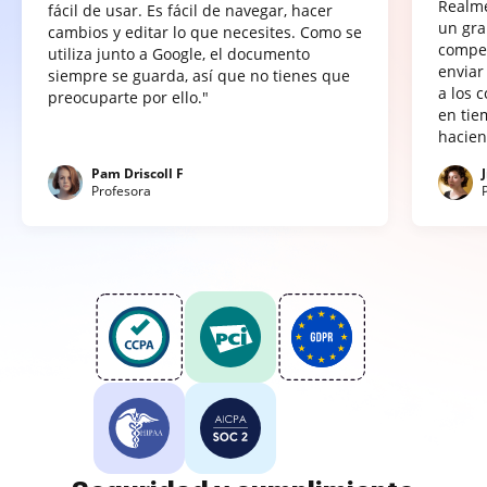
Realme
fácil de usar. Es fácil de navegar, hacer
un gra
cambios y editar lo que necesites. Como se
compet
utiliza junto a Google, el documento
enviar
siempre se guarda, así que no tienes que
a los 
preocuparte por ello."
en tie
hacien
Pam Driscoll F
Profesora