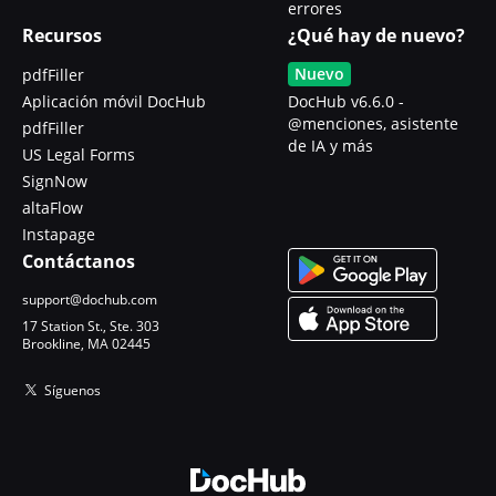
errores
Recursos
¿Qué hay de nuevo?
Nuevo
pdfFiller
Aplicación móvil DocHub
DocHub v6.6.0 -
@menciones, asistente
pdfFiller
de IA y más
US Legal Forms
SignNow
altaFlow
Instapage
Contáctanos
support@dochub.com
17 Station St., Ste. 303
Brookline, MA 02445
Síguenos