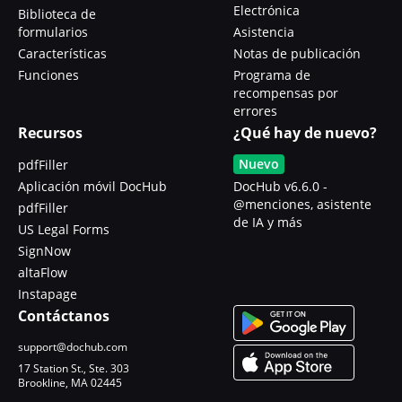
Electrónica
Biblioteca de
formularios
Asistencia
Características
Notas de publicación
Funciones
Programa de
recompensas por
errores
Recursos
¿Qué hay de nuevo?
Nuevo
pdfFiller
Aplicación móvil DocHub
DocHub v6.6.0 -
@menciones, asistente
pdfFiller
de IA y más
US Legal Forms
SignNow
altaFlow
Instapage
Contáctanos
support@dochub.com
17 Station St., Ste. 303
Brookline, MA 02445