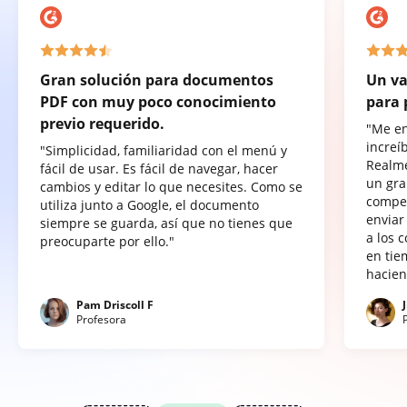
Gran solución para documentos
Un va
PDF con muy poco conocimiento
para 
previo requerido.
"Me e
increí
"Simplicidad, familiaridad con el menú y
Realme
fácil de usar. Es fácil de navegar, hacer
un gra
cambios y editar lo que necesites. Como se
compet
utiliza junto a Google, el documento
enviar
siempre se guarda, así que no tienes que
a los 
preocuparte por ello."
en tie
hacien
Pam Driscoll F
Profesora