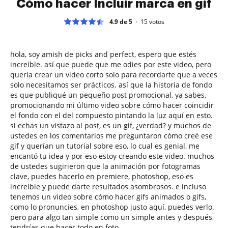
Cómo hacer Incluir marca en gif
4.9 de 5
15
votos
hola, soy amish de picks and perfect, espero que estés
increíble. así que puede que me odies por este video, pero
quería crear un video corto solo para recordarte que a veces
solo necesitamos ser prácticos. así que la historia de fondo
es que publiqué un pequeño post promocional, ya sabes,
promocionando mi último video sobre cómo hacer coincidir
el fondo con el del compuesto pintando la luz aquí en esto.
si echas un vistazo al post, es un gif, ¿verdad? y muchos de
ustedes en los comentarios me preguntaron cómo creé ese
gif y querían un tutorial sobre eso, lo cual es genial, me
encantó tu idea y por eso estoy creando este video. muchos
de ustedes sugirieron que la animación por fotogramas
clave, puedes hacerlo en premiere, photoshop, eso es
increíble y puede darte resultados asombrosos. e incluso
tenemos un video sobre cómo hacer gifs animados o gifs,
como lo pronuncies, en photoshop justo aquí, puedes verlo.
pero para algo tan simple como un simple antes y después,
tendrías que hacer todo en foto