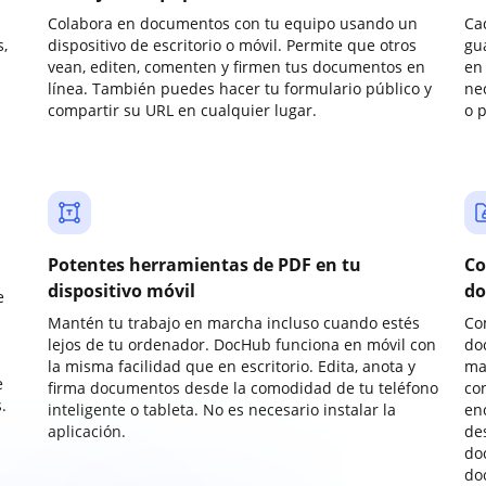
Colabora en documentos con tu equipo usando un
Ca
,
dispositivo de escritorio o móvil. Permite que otros
gu
vean, editen, comenten y firmen tus documentos en
en 
línea. También puedes hacer tu formulario público y
ne
compartir su URL en cualquier lugar.
o 
Potentes herramientas de PDF en tu
Co
dispositivo móvil
do
e
Mantén tu trabajo en marcha incluso cuando estés
Co
lejos de tu ordenador. DocHub funciona en móvil con
do
la misma facilidad que en escritorio. Edita, anota y
ma
e
firma documentos desde la comodidad de tu teléfono
co
.
inteligente o tableta. No es necesario instalar la
enc
aplicación.
de
do
do