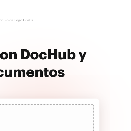
rtículo de Logo Gratis
 con DocHub y
ocumentos