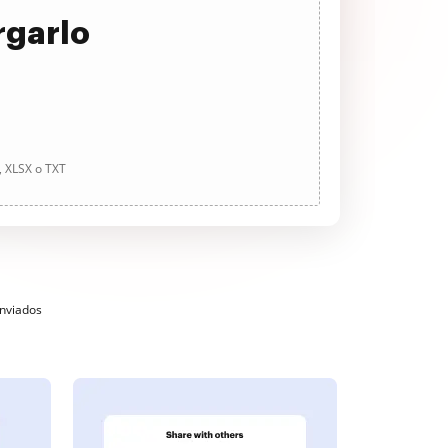
rgarlo
, XLSX o TXT
enviados