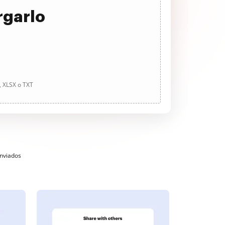
rgarlo
, XLSX o TXT
enviados