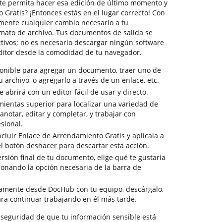
te permita hacer esa edición de último momento y
 Gratis? ¡Entonces estás en el lugar correcto! Con
mente cualquier cambio necesario a tu
mato de archivo. Tus documentos de salida se
ctivos; no es necesario descargar ningún software
ditor desde la comodidad de tu navegador.
ponible para agregar un documento, traer uno de
tu archivo, o agregarlo a través de un enlace, etc.
abrirá con un editor fácil de usar y directo.
mientas superior para localizar una variedad de
notar, editar y completar, y trabajar con
sional.
cluir Enlace de Arrendamiento Gratis y aplícala a
l botón deshacer para descartar esta acción.
versión final de tu documento, elige qué te gustaría
cionando la opción necesaria de la barra de
tamente desde DocHub con tu equipo, descárgalo,
ra continuar trabajando en él más tarde.
la seguridad de que tu información sensible está