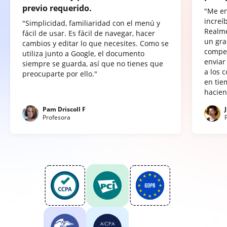
previo requerido.
"Me e
increí
"Simplicidad, familiaridad con el menú y
Realme
fácil de usar. Es fácil de navegar, hacer
un gra
cambios y editar lo que necesites. Como se
compet
utiliza junto a Google, el documento
enviar
siempre se guarda, así que no tienes que
a los 
preocuparte por ello."
en tie
hacien
Pam Driscoll F
Profesora