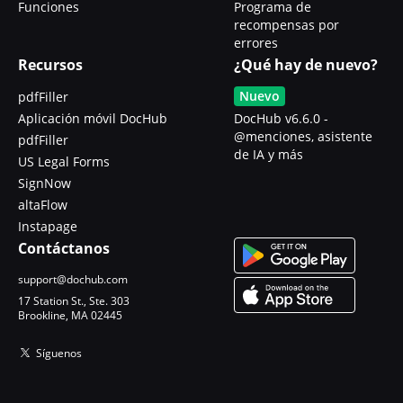
Funciones
Programa de
recompensas por
errores
Recursos
¿Qué hay de nuevo?
Nuevo
pdfFiller
Aplicación móvil DocHub
DocHub v6.6.0 -
@menciones, asistente
pdfFiller
de IA y más
US Legal Forms
SignNow
altaFlow
Instapage
Contáctanos
support@dochub.com
17 Station St., Ste. 303
Brookline, MA 02445
Síguenos