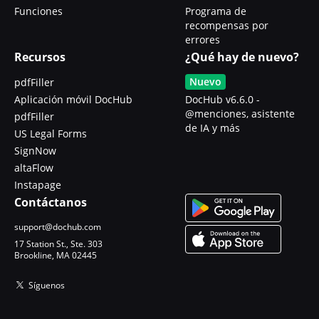
Funciones
Programa de
recompensas por
errores
Recursos
¿Qué hay de nuevo?
Nuevo
pdfFiller
Aplicación móvil DocHub
DocHub v6.6.0 -
@menciones, asistente
pdfFiller
de IA y más
US Legal Forms
SignNow
altaFlow
Instapage
Contáctanos
support@dochub.com
17 Station St., Ste. 303
Brookline, MA 02445
Síguenos