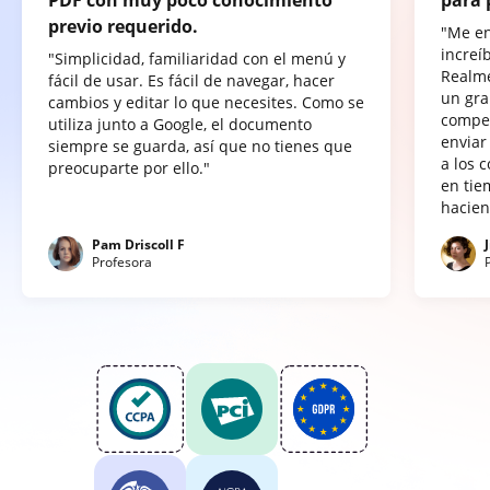
previo requerido.
"Me e
increí
"Simplicidad, familiaridad con el menú y
Realme
fácil de usar. Es fácil de navegar, hacer
un gra
cambios y editar lo que necesites. Como se
compet
utiliza junto a Google, el documento
enviar
siempre se guarda, así que no tienes que
a los 
preocuparte por ello."
en tie
hacien
Pam Driscoll F
Profesora