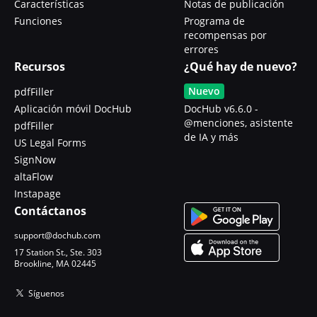
Características
Notas de publicación
Funciones
Programa de
recompensas por
errores
Recursos
¿Qué hay de nuevo?
Nuevo
pdfFiller
Aplicación móvil DocHub
DocHub v6.6.0 -
@menciones, asistente
pdfFiller
de IA y más
US Legal Forms
SignNow
altaFlow
Instapage
Contáctanos
support@dochub.com
17 Station St., Ste. 303
Brookline, MA 02445
Síguenos