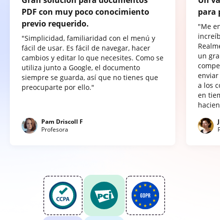
PDF con muy poco conocimiento
para 
previo requerido.
"Me e
increí
"Simplicidad, familiaridad con el menú y
Realme
fácil de usar. Es fácil de navegar, hacer
un gra
cambios y editar lo que necesites. Como se
compet
utiliza junto a Google, el documento
enviar
siempre se guarda, así que no tienes que
a los 
preocuparte por ello."
en tie
hacien
Pam Driscoll F
Profesora