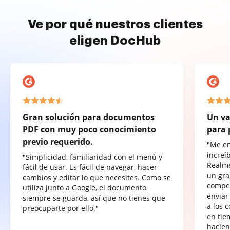
Ve por qué nuestros clientes
eligen DocHub
Gran solución para documentos
Un va
PDF con muy poco conocimiento
para 
previo requerido.
"Me e
increí
"Simplicidad, familiaridad con el menú y
Realme
fácil de usar. Es fácil de navegar, hacer
un gra
cambios y editar lo que necesites. Como se
compet
utiliza junto a Google, el documento
enviar
siempre se guarda, así que no tienes que
a los 
preocuparte por ello."
en tie
hacien