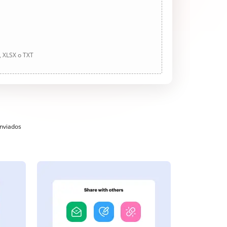
, XLSX o TXT
enviados