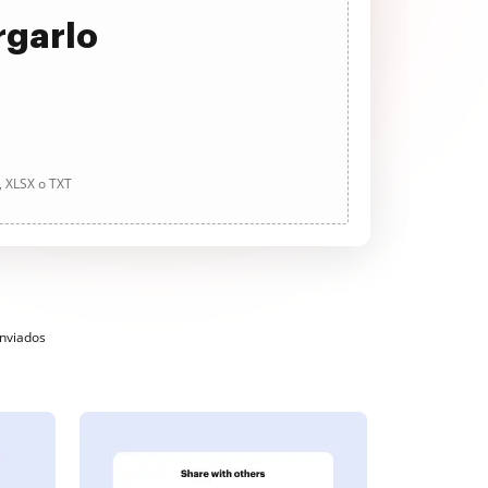
rgarlo
, XLSX o TXT
enviados