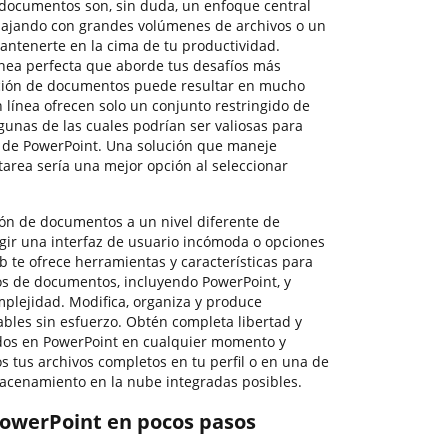
 documentos son, sin duda, un enfoque central
bajando con grandes volúmenes de archivos o un
antenerte en la cima de tu productividad.
nea perfecta que aborde tus desafíos más
ción de documentos puede resultar en mucho
 línea ofrecen solo un conjunto restringido de
lgunas de las cuales podrían ser valiosas para
o de PowerPoint. Una solución que maneje
tarea sería una mejor opción al seleccionar
ión de documentos a un nivel diferente de
egir una interfaz de usuario incómoda o opciones
 te ofrece herramientas y características para
pos de documentos, incluyendo PowerPoint, y
mplejidad. Modifica, organiza y produce
zables sin esfuerzo. Obtén completa libertad y
tados en PowerPoint en cualquier momento y
 tus archivos completos en tu perfil o en una de
acenamiento en la nube integradas posibles.
 PowerPoint en pocos pasos