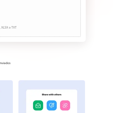
, XLSX o TXT
enviados