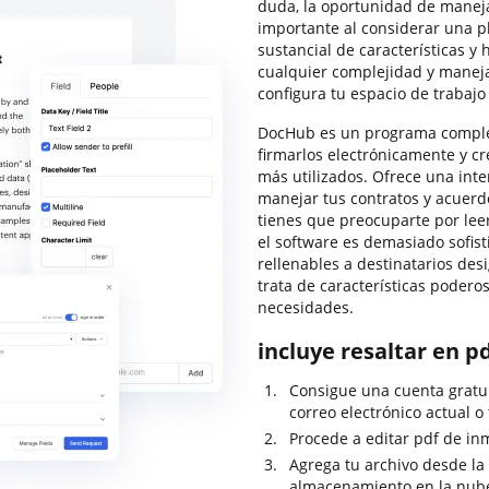
duda, la oportunidad de maneja
importante al considerar una 
sustancial de características y
cualquier complejidad y maneja
configura tu espacio de trabajo
DocHub es un programa completo
firmarlos electrónicamente y cre
más utilizados. Ofrece una inte
manejar tus contratos y acuerd
tienes que preocuparte por lee
el software es demasiado sofist
rellenables a destinatarios de
trata de características podero
necesidades.
incluye resaltar en p
Consigue una cuenta gratu
correo electrónico actual o 
Procede a editar pdf de inm
Agrega tu archivo desde la P
almacenamiento en la nub