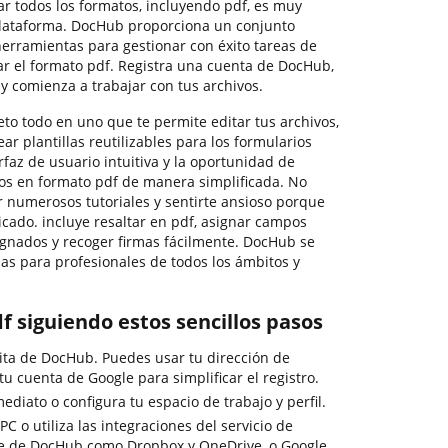
r todos los formatos, incluyendo pdf, es muy
plataforma. DocHub proporciona un conjunto
 herramientas para gestionar con éxito tareas de
r el formato pdf. Registra una cuenta de DocHub,
 y comienza a trabajar con tus archivos.
 todo en uno que te permite editar tus archivos,
ar plantillas reutilizables para los formularios
rfaz de usuario intuitiva y la oportunidad de
os en formato pdf de manera simplificada. No
r numerosos tutoriales y sentirte ansioso porque
icado. incluye resaltar en pdf, asignar campos
signados y recoger firmas fácilmente. DocHub se
sas para profesionales de todos los ámbitos y
df siguiendo estos sencillos pasos
ita de DocHub. Puedes usar tu dirección de
tu cuenta de Google para simplificar el registro.
ediato o configura tu espacio de trabajo y perfil.
C o utiliza las integraciones del servicio de
e de DocHub como Dropbox y OneDrive, o Google