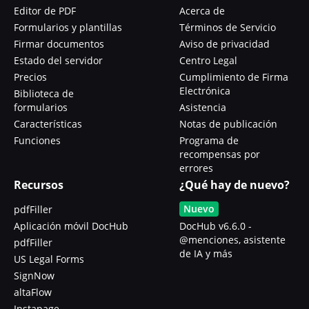
Editor de PDF
Acerca de
Formularios y plantillas
Términos de Servicio
Firmar documentos
Aviso de privacidad
Estado del servidor
Centro Legal
Precios
Cumplimiento de Firma
Electrónica
Biblioteca de
formularios
Asistencia
Características
Notas de publicación
Funciones
Programa de
recompensas por
errores
Recursos
¿Qué hay de nuevo?
Nuevo
pdfFiller
Aplicación móvil DocHub
DocHub v6.6.0 -
@menciones, asistente
pdfFiller
de IA y más
US Legal Forms
SignNow
altaFlow
Instapage