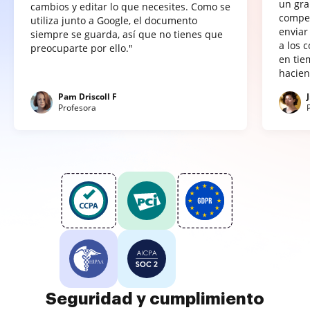
un gra
cambios y editar lo que necesites. Como se
compet
utiliza junto a Google, el documento
enviar
siempre se guarda, así que no tienes que
a los 
preocuparte por ello."
en tie
hacien
Pam Driscoll F
Profesora
Seguridad y cumplimiento