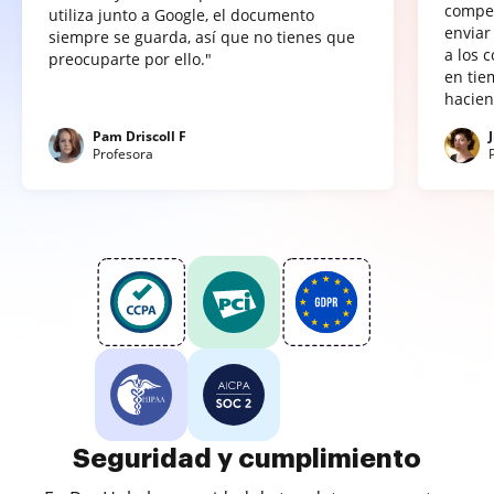
compet
utiliza junto a Google, el documento
enviar
siempre se guarda, así que no tienes que
a los 
preocuparte por ello."
en tie
hacien
Pam Driscoll F
Profesora
Seguridad y cumplimiento