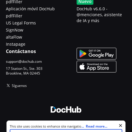
Nuevo
pdfFiller
Aplicación móvil DocHub
DocHub v6.6.0 -
@menciones, asistente
pdfFiller
de IA y más
US Legal Forms
SignNow
altaFlow
Instapage
Contáctanos
support@dochub.com
17 Station St., Ste. 303
Brookline, MA 02445
Síguenos
© 2026 DocHub, LLC
Cookie consent notice
...
Read more...
This site uses cookies to enhance site navigation and personalize
Todos los derechos reservados.
your experience. By using this site you agree to our use of cookies as