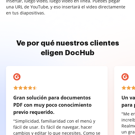
insertar, luego video, luego video en línea. Puedes pegar
una URL de YouTube, y eso insertará el video directamente
en tus diapositivas.
Ve por qué nuestros clientes
eligen DocHub
Gran solución para documentos
Un va
PDF con muy poco conocimiento
para 
previo requerido.
"Me e
increí
"Simplicidad, familiaridad con el menú y
Realme
fácil de usar. Es fácil de navegar, hacer
un gra
cambios y editar lo que necesites. Como se