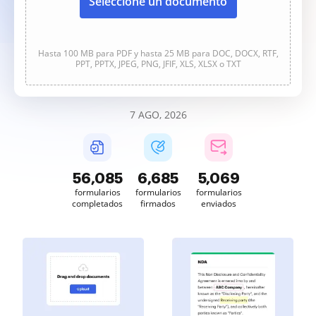
Seleccione un documento
Hasta 100 MB para PDF y hasta 25 MB para DOC, DOCX, RTF,
PPT, PPTX, JPEG, PNG, JFIF, XLS, XLSX o TXT
7 AGO, 2026
56,085
6,685
5,069
formularios
formularios
formularios
completados
firmados
enviados