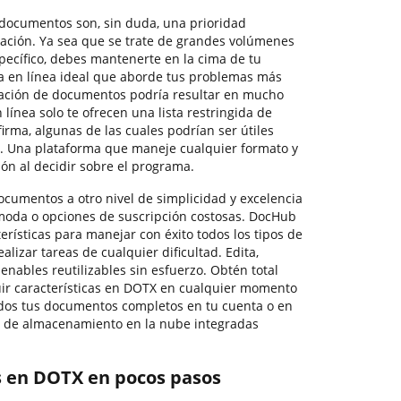
documentos son, sin duda, una prioridad
ación. Ya sea que se trate de grandes volúmenes
pecífico, debes mantenerte en la cima de tu
rma en línea ideal que aborde tus problemas más
bación de documentos podría resultar en mucho
línea solo te ofrecen una lista restringida de
irma, algunas de las cuales podrían ser útiles
X. Una plataforma que maneje cualquier formato y
ón al decidir sobre el programa.
documentos a otro nivel de simplicidad y excelencia
ómoda o opciones de suscripción costosas. DocHub
erísticas para manejar con éxito todos los tipos de
lizar tareas de cualquier dificultad. Edita,
lenables reutilizables sin esfuerzo. Obtén total
cluir características en DOTX en cualquier momento
dos tus documentos completos en tu cuenta o en
 de almacenamiento en la nube integradas
as en DOTX en pocos pasos