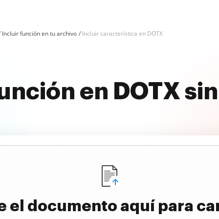
Incluir función en tu archivo
Incluir característica en DOTX
 función en DOTX si
e el documento aquí para ca