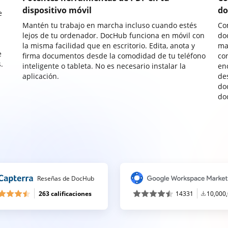
dispositivo móvil
do
e
Mantén tu trabajo en marcha incluso cuando estés
Co
lejos de tu ordenador. DocHub funciona en móvil con
do
la misma facilidad que en escritorio. Edita, anota y
ma
e
firma documentos desde la comodidad de tu teléfono
co
.
inteligente o tableta. No es necesario instalar la
enc
aplicación.
de
do
do
Reseñas de DocHub
263 calificaciones
14331
10,000