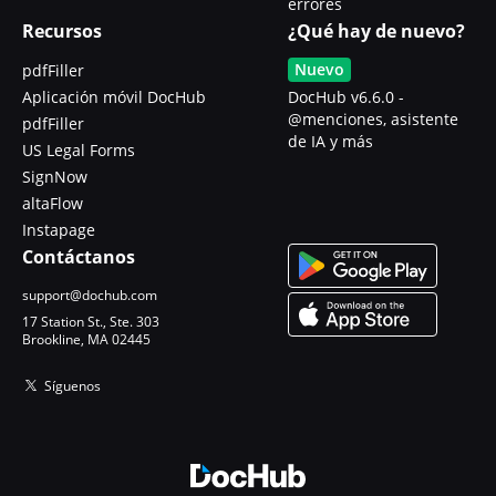
errores
Recursos
¿Qué hay de nuevo?
Nuevo
pdfFiller
Aplicación móvil DocHub
DocHub v6.6.0 -
@menciones, asistente
pdfFiller
de IA y más
US Legal Forms
SignNow
altaFlow
Instapage
Contáctanos
support@dochub.com
17 Station St., Ste. 303
Brookline, MA 02445
Síguenos