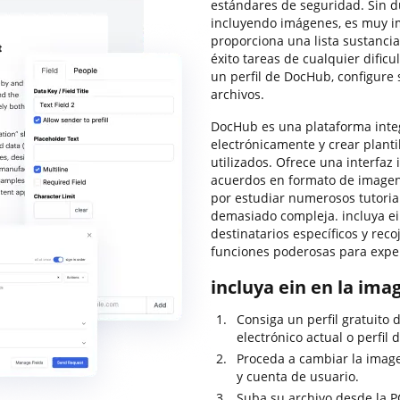
estándares de seguridad. Sin d
incluyendo imágenes, es muy i
proporciona una lista sustanci
éxito tareas de cualquier dific
un perfil de DocHub, configure 
archivos.
DocHub es una plataforma integ
electrónicamente y crear planti
utilizados. Ofrece una interfaz 
acuerdos en formato de imagen
por estudiar numerosos tutorial
demasiado compleja. incluya ei
destinatarios específicos y rec
funciones poderosas para exper
incluya ein en la ima
Consiga un perfil gratuito
electrónico actual o perfil 
Proceda a cambiar la image
y cuenta de usuario.
Suba su archivo desde la P