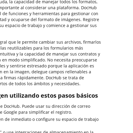
uda, la capacidad de manejar todos los formatos,
mportante al considerar una plataforma. DocHub
al de funciones y herramientas para gestionar con
ultad y ocuparse del formato de imágenes. Registre
su espacio de trabajo y comience a gestionar sus
ral que le permite cambiar sus archivos, firmarlos
llas reutilizables para los formularios más
intuitiva y la capacidad de manejar sus contratos y
 en modo simplificado. No necesita preocuparse
es y sentirse estresado porque la aplicación es
n en la imagen, delegue campos rellenables a
oja firmas rápidamente. DocHub se trata de
tos de todos los ámbitos y necesidades.
gen utilizando estos pasos básicos
 de DocHub. Puede usar su dirección de correo
de Google para simplificar el registro.
n de inmediato o configure su espacio de trabajo
C o use integraciones de almacenamiento en la