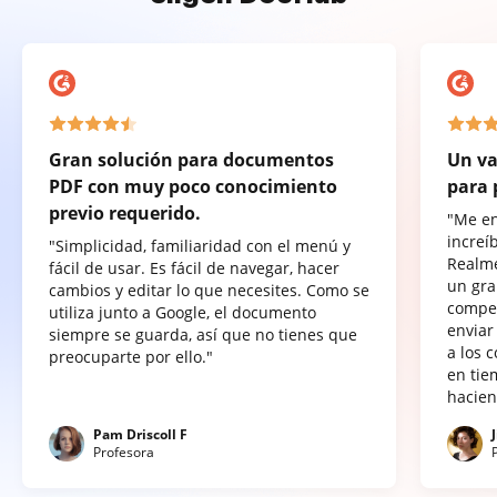
Gran solución para documentos
Un va
PDF con muy poco conocimiento
para 
previo requerido.
"Me e
increí
"Simplicidad, familiaridad con el menú y
Realme
fácil de usar. Es fácil de navegar, hacer
un gra
cambios y editar lo que necesites. Como se
compet
utiliza junto a Google, el documento
enviar
siempre se guarda, así que no tienes que
a los 
preocuparte por ello."
en tie
hacien
Pam Driscoll F
Profesora