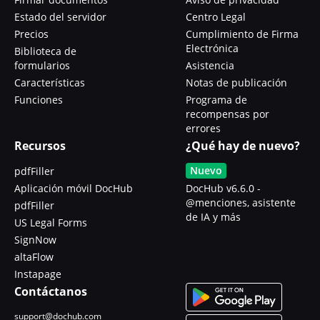
Estado del servidor
Centro Legal
Precios
Cumplimiento de Firma
Electrónica
Biblioteca de
formularios
Asistencia
Características
Notas de publicación
Funciones
Programa de
recompensas por
errores
Recursos
¿Qué hay de nuevo?
Nuevo
pdfFiller
Aplicación móvil DocHub
DocHub v6.6.0 -
@menciones, asistente
pdfFiller
de IA y más
US Legal Forms
SignNow
altaFlow
Instapage
Contáctanos
support@dochub.com