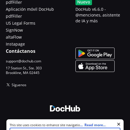
Nuevo
pdfFiller
Aplicación móvil DocHub
DocHub v6.6.0 -
@menciones, asistente
pdfFiller
de IA y más
US Legal Forms
SignNow
altaFlow
Instapage
Contáctanos
support@dochub.com
17 Station St., Ste. 303
Brookline, MA 02445
Síguenos
© 2026 DocHub, LLC
Cookie consent notice
...
Read more...
This site uses cookies to enhance site navigation and personalize
Todos los derechos reservados.