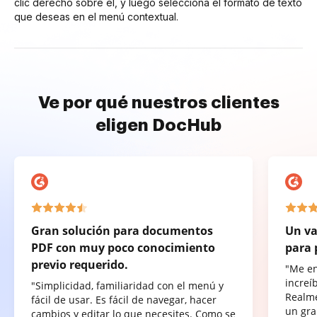
clic derecho sobre él, y luego selecciona el formato de texto
que deseas en el menú contextual.
Ve por qué nuestros clientes
eligen DocHub
Gran solución para documentos
Un va
PDF con muy poco conocimiento
para 
previo requerido.
"Me e
increí
"Simplicidad, familiaridad con el menú y
Realme
fácil de usar. Es fácil de navegar, hacer
un gra
cambios y editar lo que necesites. Como se