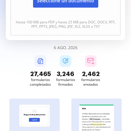
Seleccione un documento
Hasta 100 MB para PDF y hasta 25 MB para DOC, DOCX, RTF,
PPT, PPTX, JPEG, PNG, JFIF, XLS, XLSX o TXT
6 AGO, 2026
27,466
3,247
2,462
formularios
formularios
formularios
completados
firmados
enviados