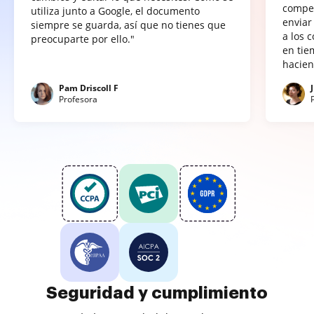
compet
utiliza junto a Google, el documento
enviar
siempre se guarda, así que no tienes que
a los 
preocuparte por ello."
en tie
hacien
Pam Driscoll F
Profesora
Seguridad y cumplimiento