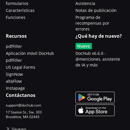
formularios
Asistencia
Características
Notas de publicación
Funciones
Programa de
recompensas por
errores
Recursos
¿Qué hay de nuevo?
Nuevo
pdfFiller
Aplicación móvil DocHub
DocHub v6.6.0 -
@menciones, asistente
pdfFiller
de IA y más
US Legal Forms
SignNow
altaFlow
Instapage
Contáctanos
support@dochub.com
17 Station St., Ste. 303
Brookline, MA 02445
Síguenos