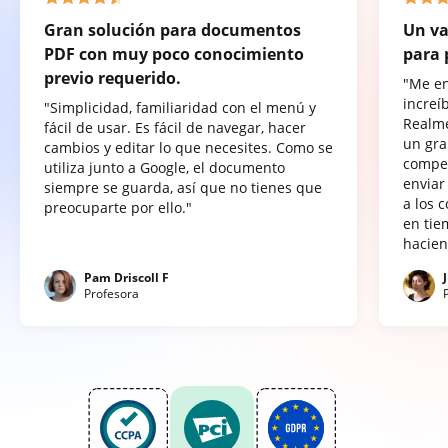
Gran solución para documentos
Un va
PDF con muy poco conocimiento
para 
previo requerido.
"Me e
increí
"Simplicidad, familiaridad con el menú y
Realme
fácil de usar. Es fácil de navegar, hacer
un gra
cambios y editar lo que necesites. Como se
compet
utiliza junto a Google, el documento
enviar
siempre se guarda, así que no tienes que
a los 
preocuparte por ello."
en tie
hacien
Pam Driscoll F
Profesora