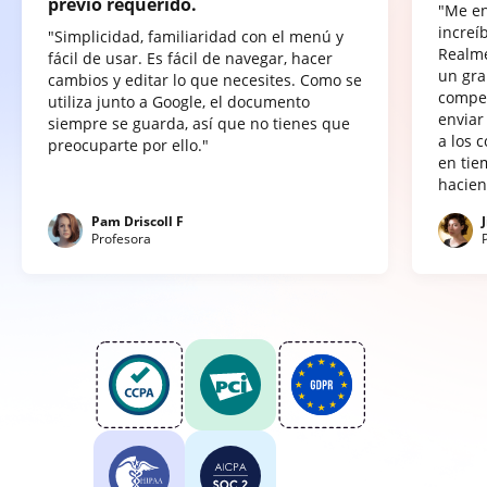
previo requerido.
"Me e
increí
"Simplicidad, familiaridad con el menú y
Realme
fácil de usar. Es fácil de navegar, hacer
un gra
cambios y editar lo que necesites. Como se
compet
utiliza junto a Google, el documento
enviar
siempre se guarda, así que no tienes que
a los 
preocuparte por ello."
en tie
hacien
Pam Driscoll F
Profesora