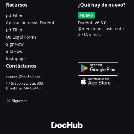
Recursos
¿Qué hay de nuevo?
Nuevo
pdfFiller
Aplicación móvil DocHub
DocHub v6.6.0 -
@menciones, asistente
pdfFiller
de IA y más
US Legal Forms
SignNow
altaFlow
Instapage
Contáctanos
support@dochub.com
17 Station St., Ste. 303
Brookline, MA 02445
Síguenos